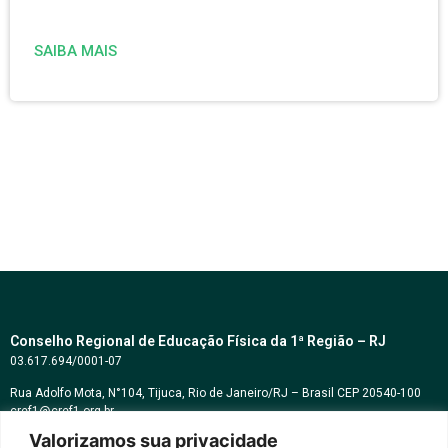
SAIBA MAIS
Conselho Regional de Educação Física da 1ª Região – RJ
03.617.694/0001-07
Rua Adolfo Mota, N°104, Tijuca, Rio de Janeiro/RJ – Brasil CEP 20540-100
cref1@cref1.org.br
Valorizamos sua privacidade
Assessoria de comunicação: