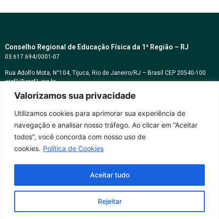
Conselho Regional de Educação Física da 1ª Região – RJ
03.617.694/0001-07
Rua Adolfo Mota, N°104, Tijuca, Rio de Janeiro/RJ – Brasil CEP 20540-100
cref1@cref1.org.br
Valorizamos sua privacidade
Assessoria de comunicação:
decom@cref1.org.br
Utilizamos cookies para aprimorar sua experiência de
navegação e analisar nosso tráfego. Ao clicar em “Aceitar
Horários de atendimento:
todos”, você concorda com nosso uso de
2ª a 6ª feira das 9h às 17h / Sábados das 09h às 13h
cookies.
Política de Cookies
Whatsapp: (21) 2569-2398
Aceitar tudo
Rejeitar