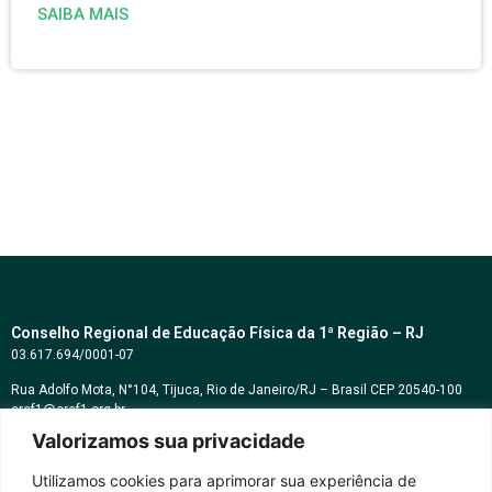
SAIBA MAIS
Conselho Regional de Educação Física da 1ª Região – RJ
03.617.694/0001-07
Rua Adolfo Mota, N°104, Tijuca, Rio de Janeiro/RJ – Brasil CEP 20540-100
cref1@cref1.org.br
Valorizamos sua privacidade
Assessoria de comunicação:
decom@cref1.org.br
Utilizamos cookies para aprimorar sua experiência de