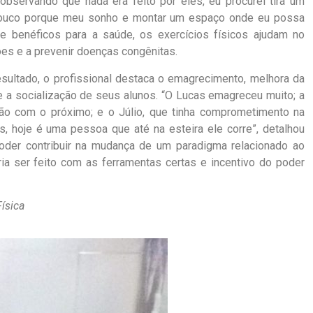
observando que nada era feito por eles, eu procurei tira um
 pouco porque meu sonho e montar um espaço onde eu possa
 de benéficos para a saúde, os exercícios físicos ajudam no
ões e a prevenir doenças congênitas.
sultado, o profissional destaca o emagrecimento, melhora da
 a socialização de seus alunos. “O Lucas emagreceu muito; a
ção com o próximo; e o Júlio, que tinha comprometimento na
s, hoje é uma pessoa que até na esteira ele corre”, detalhou
poder contribuir na mudança de um paradigma relacionado ao
a ser feito com as ferramentas certas e incentivo do poder
ísica