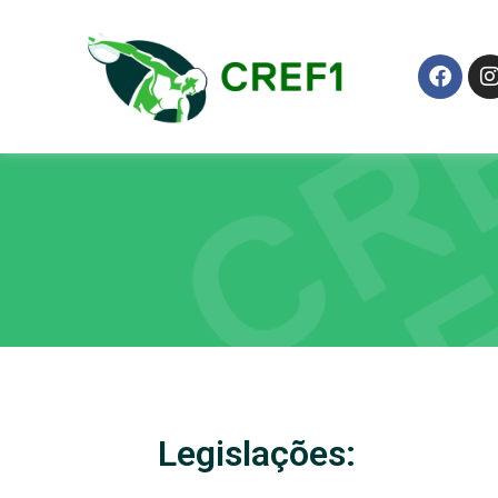
Rascunho automá
Legislações: