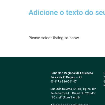
Adicione o texto do seu
Please select listing to show.
Conselho Regional de Educação
H
Física da 1ª Região – RJ
2
03.617.694/0001-07
d
W
Rua Adolfo Mota, N°104, Tijuca, Rio
de Janeiro/RJ – Brasil CEP 20540-
100 cref1@cref1.org.br