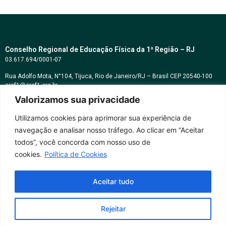
Conselho Regional de Educação Física da 1ª Região – RJ
03.617.694/0001-07
Rua Adolfo Mota, N°104, Tijuca, Rio de Janeiro/RJ – Brasil CEP 20540-100
cref1@cref1.org.br
Valorizamos sua privacidade
Assessoria de comunicação:
decom@cref1.org.br
Utilizamos cookies para aprimorar sua experiência de
navegação e analisar nosso tráfego. Ao clicar em “Aceitar
Horários de atendimento:
todos”, você concorda com nosso uso de
2ª a 6ª feira das 9h às 17h / Sábados das 09h às 13h
cookies.
Política de Cookies
Whatsapp: (21) 2569-2398
Aceitar tudo
Rejeitar