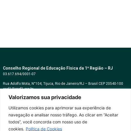
Conselho Regional de Educação Física da 1ª Região – RJ
03.617.694/0001-07
Rua Adolfo Mota, N°104, Tijuca, Rio de Janeiro/RJ – Brasil CEP 20540-100
cref1@cref1.org.br
Valorizamos sua privacidade
Assessoria de comunicação:
decom@cref1.org.br
Utilizamos cookies para aprimorar sua experiência de
navegação e analisar nosso tráfego. Ao clicar em “Aceitar
Horários de atendimento:
todos”, você concorda com nosso uso de
2ª a 6ª feira das 9h às 17h / Sábados das 09h às 13h
cookies.
Política de Cookies