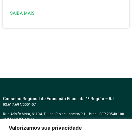
SAIBA MAIS
Conselho Regional de Educação Física da 1ª Região – RJ
03.617.694/0001-07
Rua Adolfo Mota, N°104, Tijuca, Rio de Janeiro/RJ – Brasil CEP 20540-100
cref1@cref1.org.br
Valorizamos sua privacidade
Assessoria de comunicação: