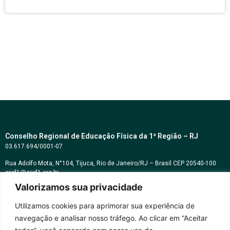
Conselho Regional de Educação Física da 1ª Região – RJ
03.617.694/0001-07
Rua Adolfo Mota, N°104, Tijuca, Rio de Janeiro/RJ – Brasil CEP 20540-100
cref1@cref1.org.br
Valorizamos sua privacidade
Assessoria de comunicação:
decom@cref1.org.br
Utilizamos cookies para aprimorar sua experiência de
navegação e analisar nosso tráfego. Ao clicar em “Aceitar
Horários de atendimento: