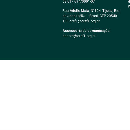
03.617.694/0001-07
d
W
Rua Adolfo Mota, N°104, Tijuca, Rio
de Janeiro/RJ – Brasil CEP 20540-
100 cref1@cref1.org.br
Assessoria de comunicação:
decom@cref1.org.br