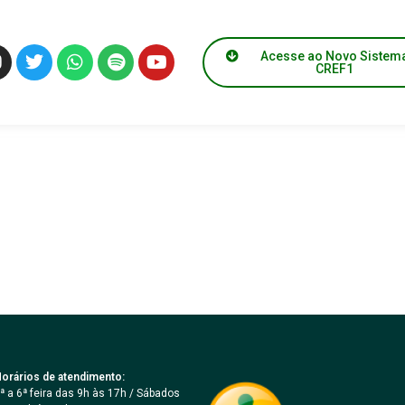
Acesse ao Novo Sistem
CREF1
orários de atendimento:
ª a 6ª feira das 9h às 17h / Sábados