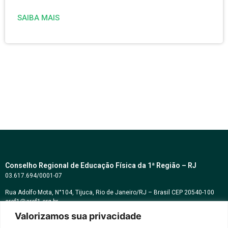
SAIBA MAIS
Conselho Regional de Educação Física da 1ª Região – RJ
03.617.694/0001-07
Rua Adolfo Mota, N°104, Tijuca, Rio de Janeiro/RJ – Brasil CEP 20540-100
cref1@cref1.org.br
Valorizamos sua privacidade
Assessoria de comunicação: