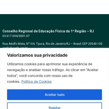
Conselho Regional de Educação Física da 1ª Região – RJ
03.617.694/0001-07
Rua Adolfo Mota, N°104, Tijuca, Rio de Janeiro/RJ – Brasil CEP 20540-100
cref1@cref1.org.br
Valorizamos sua privacidade
Assessoria de comunicação:
decom@cref1.org.br
Utilizamos cookies para aprimorar sua experiência de
navegação e analisar nosso tráfego. Ao clicar em “Aceitar
Horários de atendimento:
todos”, você concorda com nosso uso de
2ª a 6ª feira das 9h às 17h / Sábados das 09h às 13h
cookies.
Política de Cookies
Whatsapp: (21) 2569-2398
Aceitar tudo
Rejeitar