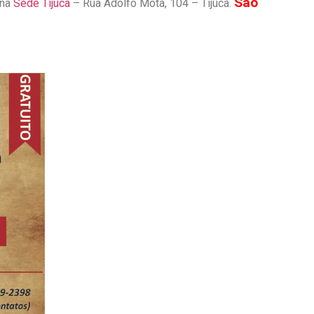
São
 na
Sede Tijuca
– Rua Adolfo Mota, 104 – Tijuca.