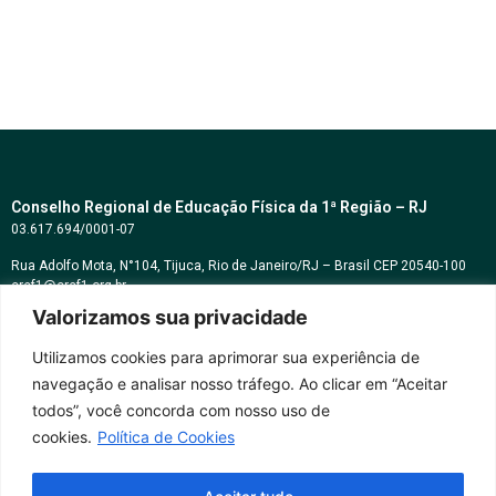
Conselho Regional de Educação Física da 1ª Região – RJ
03.617.694/0001-07
Rua Adolfo Mota, N°104, Tijuca, Rio de Janeiro/RJ – Brasil CEP 20540-100
cref1@cref1.org.br
Valorizamos sua privacidade
Assessoria de comunicação:
decom@cref1.org.br
Utilizamos cookies para aprimorar sua experiência de
navegação e analisar nosso tráfego. Ao clicar em “Aceitar
Horários de atendimento:
todos”, você concorda com nosso uso de
2ª a 6ª feira das 9h às 17h / Sábados das 09h às 13h
cookies.
Política de Cookies
Whatsapp: (21) 2569-2398