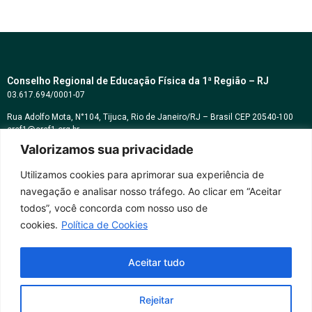
Conselho Regional de Educação Física da 1ª Região – RJ
03.617.694/0001-07
Rua Adolfo Mota, N°104, Tijuca, Rio de Janeiro/RJ – Brasil CEP 20540-100
cref1@cref1.org.br
Valorizamos sua privacidade
Assessoria de comunicação:
decom@cref1.org.br
Utilizamos cookies para aprimorar sua experiência de
navegação e analisar nosso tráfego. Ao clicar em “Aceitar
Horários de atendimento:
todos”, você concorda com nosso uso de
2ª a 6ª feira das 9h às 17h / Sábados das 09h às 13h
cookies.
Política de Cookies
Whatsapp: (21) 2569-2398
Aceitar tudo
Rejeitar