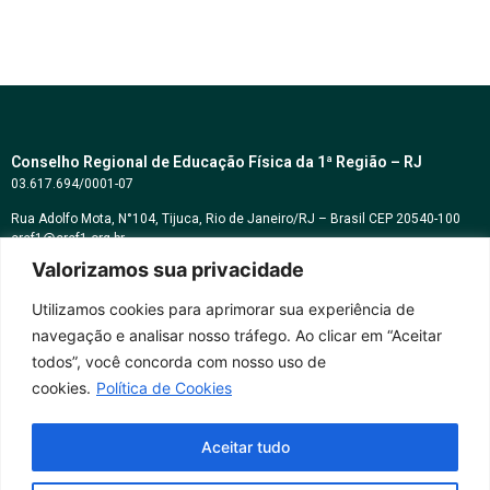
Conselho Regional de Educação Física da 1ª Região – RJ
03.617.694/0001-07
Rua Adolfo Mota, N°104, Tijuca, Rio de Janeiro/RJ – Brasil CEP 20540-100
cref1@cref1.org.br
Valorizamos sua privacidade
Assessoria de comunicação:
decom@cref1.org.br
Utilizamos cookies para aprimorar sua experiência de
navegação e analisar nosso tráfego. Ao clicar em “Aceitar
Horários de atendimento:
todos”, você concorda com nosso uso de
2ª a 6ª feira das 9h às 17h / Sábados das 09h às 13h
cookies.
Política de Cookies
Whatsapp: (21) 2569-2398
Aceitar tudo