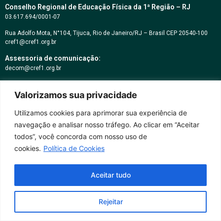
Conselho Regional de Educação Física da 1ª Região – RJ
03.617.694/0001-07
Rua Adolfo Mota, N°104, Tijuca, Rio de Janeiro/RJ – Brasil CEP 20540-100
cref1@cref1.org.br
Assessoria de comunicação:
decom@cref1.org.br
Valorizamos sua privacidade
Horários de atendimento:
2ª a 6ª feira das 9h às 17h / Sábados das 09h às 13h
Utilizamos cookies para aprimorar sua experiência de
Whatsapp: (21) 2569-2398
navegação e analisar nosso tráfego. Ao clicar em “Aceitar
todos”, você concorda com nosso uso de
cookies.
Política de Cookies
Aceitar tudo
Rejeitar