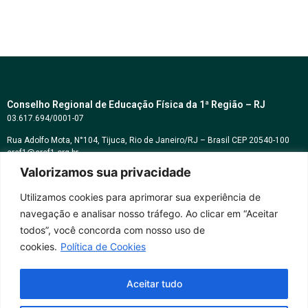
Conselho Regional de Educação Física da 1ª Região – RJ
03.617.694/0001-07
Rua Adolfo Mota, N°104, Tijuca, Rio de Janeiro/RJ – Brasil CEP 20540-100
cref1@cref1.org.br
Valorizamos sua privacidade
Assessoria de comunicação:
decom@cref1.org.br
Utilizamos cookies para aprimorar sua experiência de
navegação e analisar nosso tráfego. Ao clicar em “Aceitar
Horários de atendimento:
todos”, você concorda com nosso uso de
2ª a 6ª feira das 9h às 17h / Sábados das 09h às 13h
cookies.
Política de Cookies
Whatsapp: (21) 2569-2398
Aceitar tudo