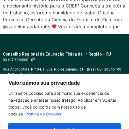
emocionante história para o CREF1!Conheça a trajetória
de trabalho, esforço e humildade de Izabel Cristina
Provenza, Gerente da Ciência do Esporte do Flamengo.
@izabelmirandarohlfs
Veja o vídeo completo aqui:
Conselho Regional de Educação Física da 1ª Região – RJ
03.617.694/0001-07
Rua Adolfo Mota, N°104, Tijuca, Rio de Janeiro/RJ – Brasil CEP 20540-100
cref1@cref1.org.br
Valorizamos sua privacidade
Assessoria de comunicação:
decom@cref1.org.br
Utilizamos cookies para aprimorar sua experiência de
navegação e analisar nosso tráfego. Ao clicar em “Aceitar
Horários de atendimento:
todos”, você concorda com nosso uso de
2ª a 6ª feira das 9h às 17h / Sábados das 09h às 13h
cookies.
Política de Cookies
Whatsapp: (21) 2569-2398