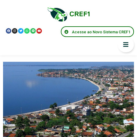
Tag:
#iguabagrande
Aprovada Lei da
Acesse ao Novo Sistema CREF1
Essencialidade em Iguaba
Grande