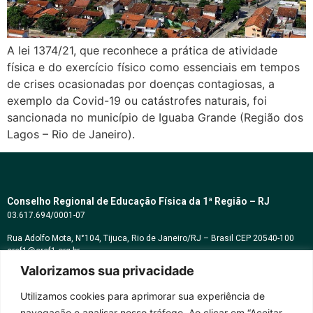
A lei 1374/21, que reconhece a prática de atividade
física e do exercício físico como essenciais em tempos
de crises ocasionadas por doenças contagiosas, a
exemplo da Covid-19 ou catástrofes naturais, foi
sancionada no município de Iguaba Grande (Região dos
Lagos – Rio de Janeiro).
Conselho Regional de Educação Física da 1ª Região – RJ
03.617.694/0001-07
Rua Adolfo Mota, N°104, Tijuca, Rio de Janeiro/RJ – Brasil CEP 20540-100
cref1@cref1.org.br
Valorizamos sua privacidade
Assessoria de comunicação:
decom@cref1.org.br
Utilizamos cookies para aprimorar sua experiência de
navegação e analisar nosso tráfego. Ao clicar em “Aceitar