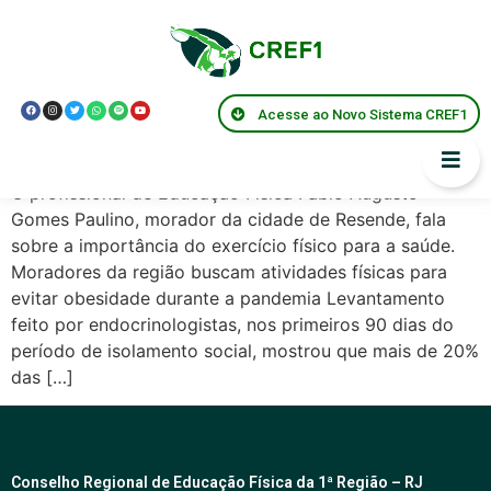
Tag:
resende
Exercício físico e obesidade
Acesse ao Novo Sistema CREF1
durante a pandemia
O profissional de Educação Física Fábio Augusto
Gomes Paulino, morador da cidade de Resende, fala
sobre a importância do exercício físico para a saúde.
Moradores da região buscam atividades físicas para
evitar obesidade durante a pandemia Levantamento
feito por endocrinologistas, nos primeiros 90 dias do
período de isolamento social, mostrou que mais de 20%
das […]
Conselho Regional de Educação Física da 1ª Região – RJ