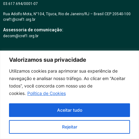
03.617.694/0001-07
Rua Adolfo Mota, N°104, Tijuca, Rio de Janeiro/RJ – Brasil CEP 20540-100
cref1@cref1.org.br
Assessoria de comunicação:
decom@cref1.org.br
Horários de atendimento:
Valorizamos sua privacidade
2ª a 6ª feira das 9h às 17h / Sábados das 09h às 13h
Whatsapp: (21) 2569-2398
Utilizamos cookies para aprimorar sua experiência de
navegação e analisar nosso tráfego. Ao clicar em “Aceitar
todos”, você concorda com nosso uso de
cookies.
Política de Cookies
Aceitar tudo
Rejeitar