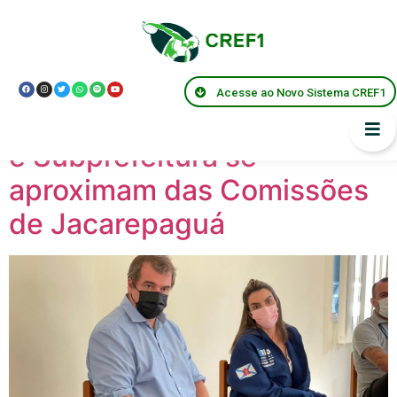
Tag:
#secretariadeesporte
Acesse ao Novo Sistema CREF1
Secretaria de Esporte do RJ
e Subprefeitura se
aproximam das Comissões
de Jacarepaguá