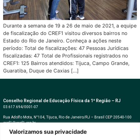
Durante a semana de 19 a 26 de maio de 2021, a equipe
de fiscalização do CREF1 visitou diversos bairros no
Estado do Rio de Janeiro. Conheça a ações neste
período: Total de fiscalizações: 47 Pessoas Jurídicas
fiscalizadas: 47 Total de Profissionais registrados no
CREF1: 125 Bairros atendidos: Tijuca, Campo Grande,
Guaratiba, Duque de Caxias […]
Conselho Regional de Educação Física da 1ª Região – RJ
03.617.694/0001-07
Rua Adolfo Mota, N°104, Tijuca, Rio de Janeiro/RJ – Brasil CEP 20540-100
cref1@cref1.org.br
Valorizamos sua privacidade
Assessoria de comunicação:
decom@cref1.org.br