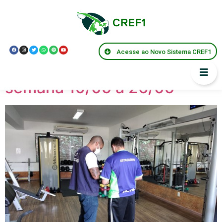
Tag:
suportebasicodevida
Acesse ao Novo Sistema CREF1
Boletim de Fiscalizações:
semana 19/05 a 26/05