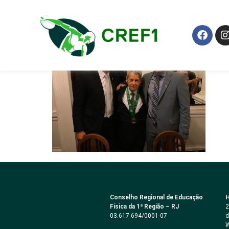
WhatsApp Image 
Conselho Regional de Educação
H
Física da 1ª Região – RJ
2
03.617.694/0001-07
d
W