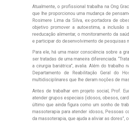
Atualmente, o profissional trabalha na Ong Gra
que lhe proporcionou uma mudança de pensamen
Rosimere Lima da Silva, ex-portadora de obe
objetivo promover a autoestima, a inclusão 
reeducação alimentar, o monitoramento da saúd
e participar do desenvolvimento de pesquisas 
Para ele, há uma maior consciência sobre a g
ser tratadas de uma maneira diferenciada. “Tra
a cirurgia bariátrica”, avalia. Além do trabalh
Departamento de Reabilitação Geral do Hos
multidisciplinares que lhe deram noções de mass
Antes de trabalhar em projeto social, Prof. E
atender grupos especiais (idosos, obesos, cardí
último que ainda figura como um sonho de trab
massoterapia para atender idosos, Pessoas c
da massoterapia, que ajuda a aliviar as dores”, c