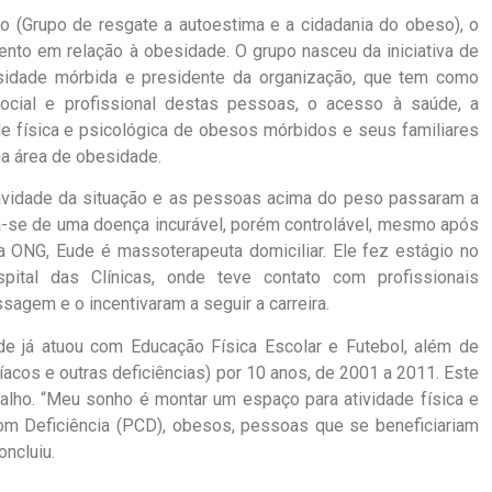
co (Grupo de resgate a autoestima e a cidadania do obeso), o
to em relação à obesidade. O grupo nasceu da iniciativa de
sidade mórbida e presidente da organização, que tem como
social e profissional destas pessoas, o acesso à saúde, a
e física e psicológica de obesos mórbidos e seus familiares
na área de obesidade.
ravidade da situação e as pessoas acima do peso passaram a
ta-se de uma doença incurável, porém controlável, mesmo após
o na ONG, Eude é massoterapeuta domiciliar. Ele fez estágio no
pital das Clínicas, onde teve contato com profissionais
agem e o incentivaram a seguir a carreira.
ude já atuou com Educação Física Escolar e Futebol, além de
acos e outras deficiências) por 10 anos, de 2001 a 2011. Este
alho. “Meu sonho é montar um espaço para atividade física e
om Deficiência (PCD), obesos, pessoas que se beneficiariam
oncluiu.