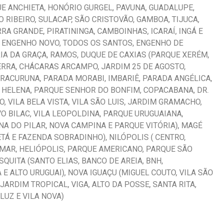
E ANCHIETA, HONÓRIO GURGEL, PAVUNA, GUADALUPE,
RIBEIRO, SULACAP, SÃO CRISTOVÃO, GAMBOA, TIJUCA,
RRA GRANDE, PIRATININGA, CAMBOINHAS, ICARAÍ, INGÁ E
), ENGENHO NOVO, TODOS OS SANTOS, ENGENHO DE
IA DA GRAÇA, RAMOS, DUQUE DE CAXIAS (PARQUE XERÉM,
ERRA, CHÁCARAS ARCAMPO, JARDIM 25 DE AGOSTO,
ARACURUNA, PARADA MORABI, IMBARIÊ, PARADA ANGÉLICA,
A HELENA, PARQUE SENHOR DO BONFIM, COPACABANA, DR.
O, VILA BELA VISTA, VILA SÃO LUIS, JARDIM GRAMACHO,
VO BILAC, VILA LEOPOLDINA, PARQUE URUGUAIANA,
A DO PILAR, NOVA CAMPINA E PARQUE VITÓRIA), MAGÉ
TÁ E FAZENDA SOBRADINHO), NILÓPOLIS ( CENTRO,
GMAR, HELIÓPOLIS, PARQUE AMERICANO, PARQUE SÃO
QUITA (SANTO ELIAS, BANCO DE AREIA, BNH,
E ALTO URUGUAI), NOVA IGUAÇU (MIGUEL COUTO, VILA SÃO
JARDIM TROPICAL, VIGA, ALTO DA POSSE, SANTA RITA,
LUZ E VILA NOVA)