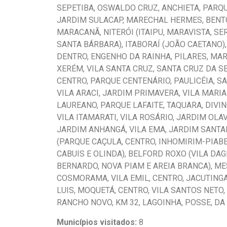
SEPETIBA, OSWALDO CRUZ, ANCHIETA, PARQU
JARDIM SULACAP, MARECHAL HERMES, BENTO 
MARACANÃ, NITERÓI (ITAIPU, MARAVISTA, SE
SANTA BÁRBARA), ITABORAÍ (JOÃO CAETANO
DENTRO, ENGENHO DA RAINHA, PILARES, MAR
XERÉM, VILA SANTA CRUZ, SANTA CRUZ DA S
CENTRO, PARQUE CENTENÁRIO, PAULICÉIA, S
VILA ARACI, JARDIM PRIMAVERA, VILA MARI
LAUREANO, PARQUE LAFAITE, TAQUARA, DIVIN
VILA ITAMARATI, VILA ROSÁRIO, JARDIM OLA
JARDIM ANHANGÁ, VILA EMA, JARDIM SANTAN
(PARQUE CAÇULA, CENTRO, INHOMIRIM-PIABE
CABUIS E OLINDA), BELFORD ROXO (VILA DA
BERNARDO, NOVA PIAM E AREIA BRANCA), MES
COSMORAMA, VILA EMIL, CENTRO, JACUTINGA 
LUIS, MOQUETÁ, CENTRO, VILA SANTOS NETO, 
RANCHO NOVO, KM 32, LAGOINHA, POSSE, DA 
Municípios visitados:
8