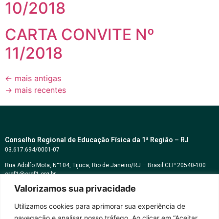
10/2018
CARTA CONVITE Nº
11/2018
←
mais antigas
→
mais recentes
Conselho Regional de Educação Física da 1ª Região – RJ
03.617.694/0001-07
Rua Adolfo Mota, N°104, Tijuca, Rio de Janeiro/RJ – Brasil CEP 20540-100
cref1@cref1.org.br
Valorizamos sua privacidade
Assessoria de comunicação:
decom@cref1.org.br
Utilizamos cookies para aprimorar sua experiência de
navegação e analisar nosso tráfego. Ao clicar em “Aceitar