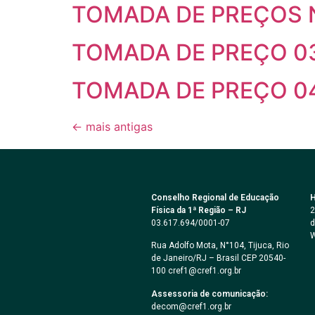
TOMADA DE PREÇOS N
TOMADA DE PREÇO 0
TOMADA DE PREÇO 0
←
mais antigas
Conselho Regional de Educação
H
Física da 1ª Região – RJ
2
03.617.694/0001-07
d
W
Rua Adolfo Mota, N°104, Tijuca, Rio
de Janeiro/RJ – Brasil CEP 20540-
100 cref1@cref1.org.br
Assessoria de comunicação:
decom@cref1.org.br