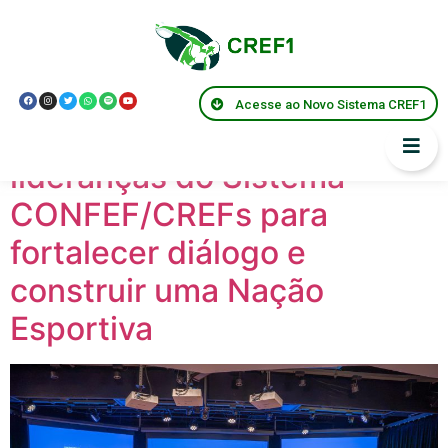
Região Noticias:
Rio
de Janeiro
Acesse ao Novo Sistema CREF1
COB recebe encontro com
lideranças do Sistema
CONFEF/CREFs para
fortalecer diálogo e
construir uma Nação
Esportiva