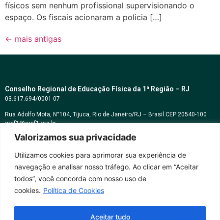
físicos sem nenhum profissional supervisionando o
espaço. Os fiscais acionaram a policia […]
←
mais antigas
Conselho Regional de Educação Física da 1ª Região – RJ
03.617.694/0001-07
Rua Adolfo Mota, N°104, Tijuca, Rio de Janeiro/RJ – Brasil CEP 20540-100
cref1@cref1.org.br
Valorizamos sua privacidade
Assessoria de comunicação:
decom@cref1.org.br
Utilizamos cookies para aprimorar sua experiência de
navegação e analisar nosso tráfego. Ao clicar em “Aceitar
Horários de atendimento:
todos”, você concorda com nosso uso de
2ª a 6ª feira das 9h às 17h / Sábados das 09h às 13h
cookies.
Política de Cookies
Whatsapp: (21) 2569-2398
Aceitar tudo