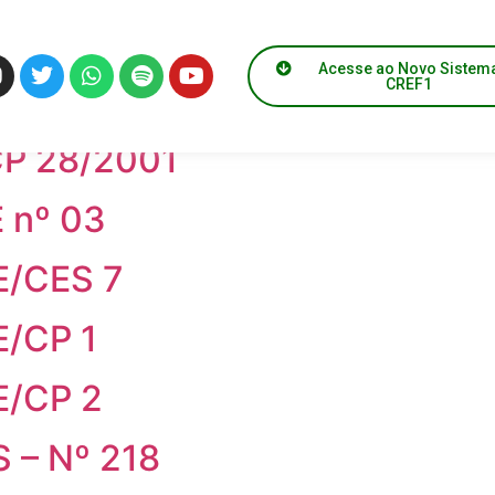
Acesse ao Novo Sistem
CREF1
CP 27/2001
CP 28/2001
 nº 03
E/CES 7
E/CP 1
E/CP 2
 – Nº 218