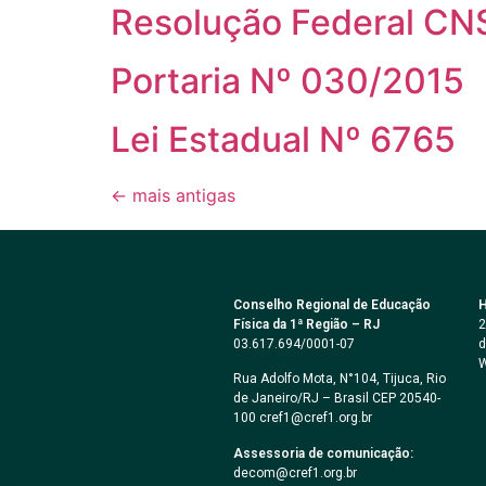
Resolução Federal CN
Portaria Nº 030/2015
Lei Estadual Nº 6765
←
mais antigas
Conselho Regional de Educação
H
Física da 1ª Região – RJ
2
03.617.694/0001-07
d
W
Rua Adolfo Mota, N°104, Tijuca, Rio
de Janeiro/RJ – Brasil CEP 20540-
100 cref1@cref1.org.br
Assessoria de comunicação:
decom@cref1.org.br