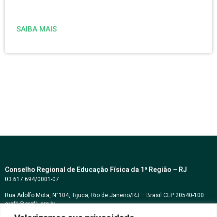
SAIBA MAIS
Conselho Regional de Educação Física da 1ª Região – RJ
03.617.694/0001-07
Rua Adolfo Mota, N°104, Tijuca, Rio de Janeiro/RJ – Brasil CEP 20540-100
cref1@cref1.org.br