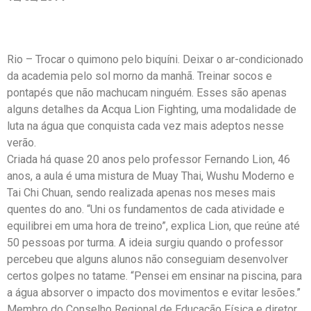
Rio – Trocar o quimono pelo biquíni. Deixar o ar-condicionado
da academia pelo sol morno da manhã. Treinar socos e
pontapés que não machucam ninguém. Esses são apenas
alguns detalhes da Acqua Lion Fighting, uma modalidade de
luta na água que conquista cada vez mais adeptos nesse
verão.
Criada há quase 20 anos pelo professor Fernando Lion, 46
anos, a aula é uma mistura de Muay Thai, Wushu Moderno e
Tai Chi Chuan, sendo realizada apenas nos meses mais
quentes do ano. “Uni os fundamentos de cada atividade e
equilibrei em uma hora de treino”, explica Lion, que reúne até
50 pessoas por turma. A ideia surgiu quando o professor
percebeu que alguns alunos não conseguiam desenvolver
certos golpes no tatame. “Pensei em ensinar na piscina, para
a água absorver o impacto dos movimentos e evitar lesões.”
Membro do Conselho Regional de Educação Física e diretor