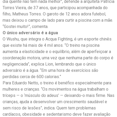
dia quente não tem nada melhor”, defende a arquiteta Patrícia
Torres Vieira, de 37 anos, que participou acompanhada do
filho, Matheus Torres. O garoto de 12 anos adora futebol,
mas deixou o campo de lado para curtir a piscina com a mãe.
“Gostei muito!”, comenta.
O único adversário é a água
O Wushu, que integra o Acqua Fighting, é um esporte chinês
que existe há mais de 4 mil anos. “O treino na piscina
aumenta a elasticidade e o equilíbrio, além de aperfeiçoar a
coordenação motora, uma vez que nenhuma parte do corpo é
negligenciada”, explica Lion, lembrando que o único
adversário é a água. “Em uma hora de exercícios são
perdidas cerca de 600 calorias.”
Para Eduardo Netto, o treino é benéfico especialmente para
mulheres e crianças. “Os movimentos na água trabalham o
tríceps — o ‘músculo do adeus’ — deixando-o mais firme. Nas
crianças, ajuda a desenvolver um crescimento saudável e
sem risco de lesões”, indica. Quem tem problemas
cardíacos, obesidade e sedentarismo deve fazer avaliação