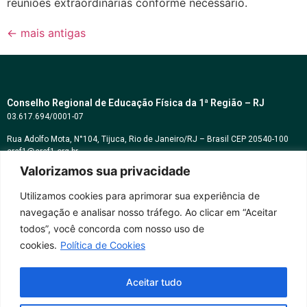
reuniões extraordinárias conforme necessário.
←
mais antigas
Conselho Regional de Educação Física da 1ª Região – RJ
03.617.694/0001-07
Rua Adolfo Mota, N°104, Tijuca, Rio de Janeiro/RJ – Brasil CEP 20540-100
cref1@cref1.org.br
Valorizamos sua privacidade
Assessoria de comunicação:
decom@cref1.org.br
Utilizamos cookies para aprimorar sua experiência de
navegação e analisar nosso tráfego. Ao clicar em “Aceitar
Horários de atendimento:
todos”, você concorda com nosso uso de
2ª a 6ª feira das 9h às 17h / Sábados das 09h às 13h
cookies.
Política de Cookies
Whatsapp: (21) 2569-2398
Aceitar tudo