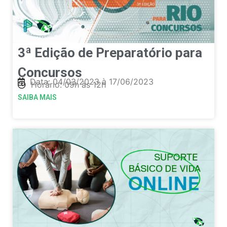
3ª Edição de Preparatório para
Concursos
Data: 04/03/2023 à 17/06/2023
Horário: 09h às 12h
SAIBA MAIS