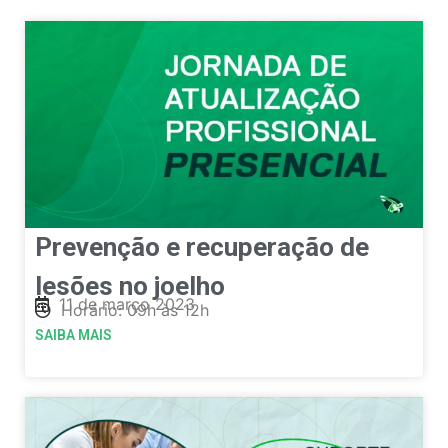
Prevenção e recuperação de
lesões no joelho
11 de março 2023
Horário: 09h às 12h
SAIBA MAIS