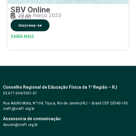
SBV Online
29 de março 2023
13:00
Inscreva-se
SAIBA MAIS
Conselho Regional de Educação Física da 1ª Região – RJ
03.617.694/0001-07
Rua Adolfo Mota, N°104, Tijuca, Rio de Janeiro/RJ – Brasil CEP 20540-100
cref1@cref1.org.br
Assessoria de comunicação:
decom@cref1.org.br