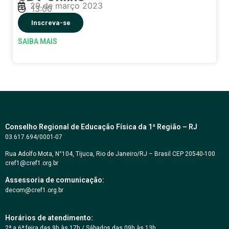
29 de março 2023
13:00
Inscreva-se
SAIBA MAIS
Conselho Regional de Educação Física da 1ª Região – RJ
03.617.694/0001-07
Rua Adolfo Mota, N°104, Tijuca, Rio de Janeiro/RJ – Brasil CEP 20540-100
cref1@cref1.org.br
Assessoria de comunicação:
decom@cref1.org.br
Horários de atendimento:
2ª a 6ª feira das 9h às 17h / Sábados das 09h às 13h