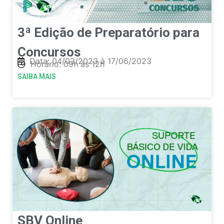
3ª Edição de Preparatório para
Concursos
Data: 04/03/2023 à 17/06/2023
Horário: 09h às 12h
SAIBA MAIS
SBV Online