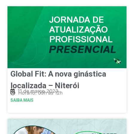
Global Fit: A nova ginástica
localizada – Niterói
11 de março 2023
Horário: 09h às 12h
SAIBA MAIS